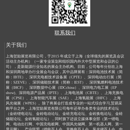
联系我们
关于我们
上海贺励展览有限公司，于2015 年成立于上海（全球领先的展览及会议
活动主办机构）（一家专业策划和组织国内外大中型展览和会议的公
司），是新能源行业知名的展会主办机构。目前，公司每年分别在上海
和深圳两地举办行业展会与会议，其中品牌展有：深圳电池技术展（简
称：IBTE）、深圳充电桩技术设备展（CPTE）、深圳电动出行展（简
称：SZEVE）、深圳储能技术展（简称：IEST）、深圳氢燃料电池技术
展（IHCF）、深圳数据中心展（IDCchina）、深圳电力电工展（EP
show)、深圳电源产品展（IPTE）、上海电池展（CBTE）、上海充换电
展（CPSE）、上海智能汽车展（SAE）、上海氢能展（IHFC）、上海
风光储展（WPES）。除了将展会打造成专业的一站式综合学习,贸易采
购平台之外，上海贺励展览有限公司每年还举办各类专业的技术论坛
（金砖锂电论坛、金砖电动论坛、金砖充电论坛、金砖换电论坛、金砖
储能论坛、金砖氢能论坛），同时旗下还设立媒体事业部（第一锂电
网、电动出行网、中国充电桩网、中国风光储网、第一机器人网、第一
显示网），产业联盟（锂电百人会、充换电百人会、风光储百人会、中