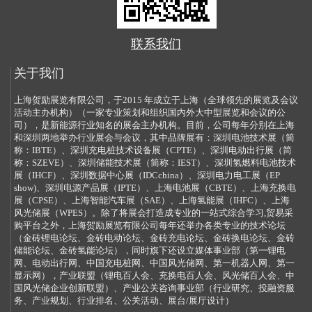
联系我们
关于我们
上海贺励展览有限公司，于2015 年成立于上海（全球领先的展览及会议
活动主办机构）（一家专业策划和组织国内外大中型展览和会议的公
司），是新能源行业知名的展会主办机构。目前，公司每年分别在上海
和深圳两地举办行业展会与会议，其中品牌展有：深圳电池技术展（简
称：IBTE）、深圳充电桩技术设备展（CPTE）、深圳电动出行展（简
称：SZEVE）、深圳储能技术展（简称：IEST）、深圳氢燃料电池技术
展（IHCF）、深圳数据中心展（IDCchina）、深圳电力电工展（EP
show)、深圳电源产品展（IPTE）、上海电池展（CBTE）、上海充换电
展（CPSE）、上海智能汽车展（SAE）、上海氢能展（IHFC）、上海
风光储展（WPES）。除了将展会打造成专业的一站式综合学习,贸易采
购平台之外，上海贺励展览有限公司每年还举办各类专业的技术论坛
（金砖锂电论坛、金砖电动论坛、金砖充电论坛、金砖换电论坛、金砖
储能论坛、金砖氢能论坛），同时旗下还设立媒体事业部（第一锂电
网、电动出行网、中国充电桩网、中国风光储网、第一机器人网、第一
显示网），产业联盟（锂电百人会、充换电百人会、风光储百人会、中
国风光储企业创新联盟）、产业公关咨询事业部（行业研究、投融资服
务、产业规划、行业排名、公关活动、展台/展厅设计）